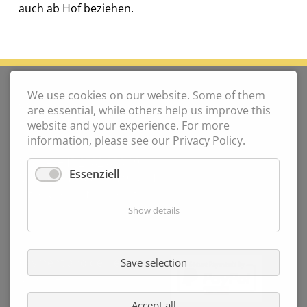
auch ab Hof beziehen.
CONTACT
We use cookies on our website. Some of them
Weinhof Kaiser
are essential, while others help us improve this
Am Ring 4
website and your experience. For more
3131 Wetzmannsthal
information, please see our Privacy Policy.
Phone:
+43 2782 858 19
Essenziell
Mobile:
+43 664 734 98 804
info@weinhof-kaiser.at
Show details
WEBSHOP
Payment and delivery
Save selection
My order
Accept all