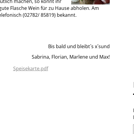
ütlich machen, so könnt ihr
 gute Flasche Wein für zu Hause abholen. Am
elefonisch (02782/ 85819) bekannt.
Bis bald und bleibt´s x´sund
Sabrina, Florian, Marlene und Max!
Speisekarte.pdf