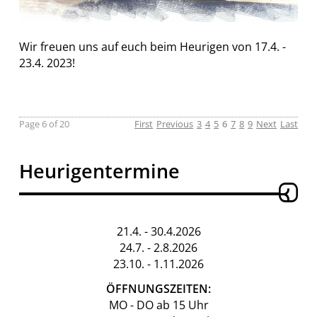
Wir freuen uns auf euch beim Heurigen von 17.4. -
23.4. 2023!
Page 6 of 20
First
Previous
3
4
5
6
7
8
9
Next
Last
Heurigentermine
21.4. - 30.4.2026
24.7. - 2.8.2026
23.10. - 1.11.2026
ÖFFNUNGSZEITEN:
MO - DO ab 15 Uhr