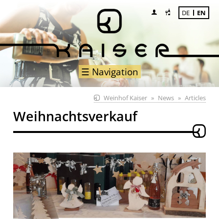
DE
EN
☰ Navigation
Weinhof Kaiser
News
Articles
Weihnachtsverkauf