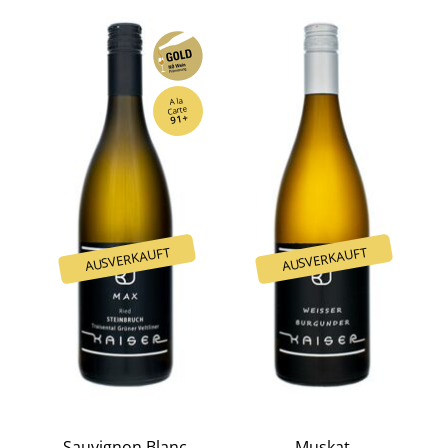
A la
Carte
91+
Sauvignon Blanc
Muskat