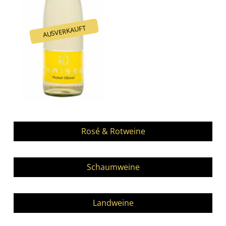
Navigation
überspringen
Rosé & Rotweine
Schaumweine
Landweine