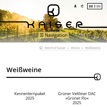
DE
EN
☰ Navigation
Weinhof Kaiser
Weine
Weißweine
Weißweine
Kennenlernpaket
Grüner Veltliner DAC
2025
»Grüner Flo«
2025