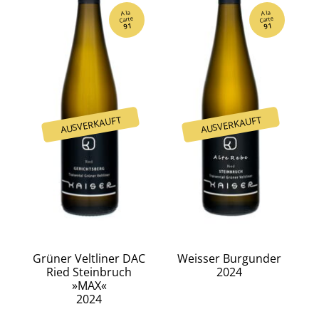
A la
A la
Carte
Carte
91
91
Grüner Veltliner DAC
Weisser Burgunder
Ried Steinbruch
2024
»MAX«
2024