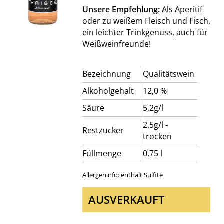
Unsere Empfehlung:
Als Aperitif
oder zu weißem Fleisch und Fisch,
ein leichter Trinkgenuss, auch für
Weißweinfreunde!
Bezeichnung
Qualitätswein
Alkoholgehalt
12,0 %
Säure
5,2g/l
2,5g/l -
Restzucker
trocken
Füllmenge
0,75 l
Allergeninfo: enthält Sulfite
AUSVERKAUFT