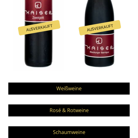
Navigation
überspringen
Weißweine
Rosé & Rotweine
Schaumweine