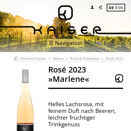
DE
EN
☰ Navigation
Weinhof Kaiser
Weine
Rosé & Rotweine
Rosé 2023
Rosé 2023
»Marlene«
Helles Lachsrosa, mit
feinem Duft nach Beeren,
leichter fruchtiger
Trinkgenuss